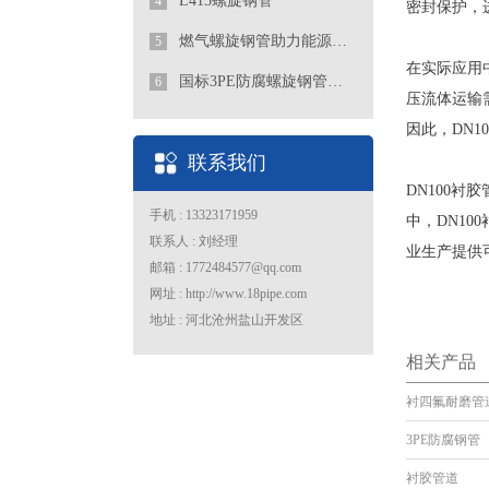
L415螺旋钢管
4
密封保护，
燃气螺旋钢管助力能源行业发展
5
在实际应用
国标3PE防腐螺旋钢管厂家
6
压流体运输
因此，DN
联系我们
DN100
手机 : 13323171959
中，DN1
联系人 : 刘经理
业生产提供
邮箱 : 1772484577@qq.com
网址 : http://www.18pipe.com
地址 : 河北沧州盐山开发区
相关产品
衬四氟耐磨管
3PE防腐钢管
衬胶管道