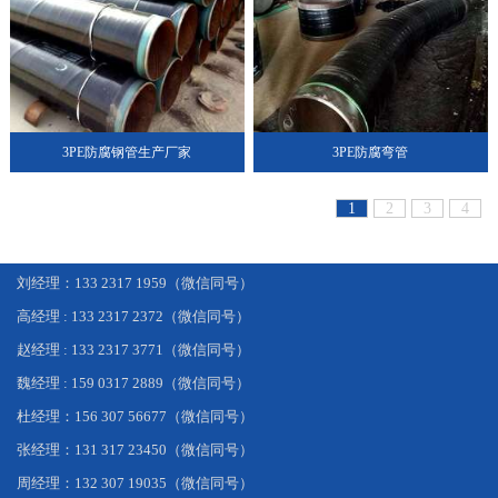
3PE防腐钢管生产厂家
3PE防腐弯管
1
2
3
4
刘经理：133 2317 1959（微信同号）
高经理 : 133 2317 2372（微信同号）
赵经理 : 133 2317 3771（微信同号）
魏经理 : 159 0317 2889（微信同号）
杜经理：156 307 56677（微信同号）
张经理：131 317 23450（微信同号）
周经理：132 307 19035（微信同号）