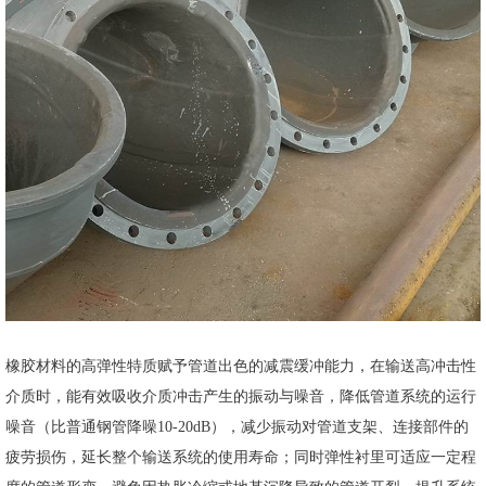
橡胶材料的高弹性特质赋予管道出色的减震缓冲能力，在输送高冲击性
介质时，能有效吸收介质冲击产生的振动与噪音，降低管道系统的运行
噪音（比普通钢管降噪10-20dB），减少振动对管道支架、连接部件的
疲劳损伤，延长整个输送系统的使用寿命；同时弹性衬里可适应一定程