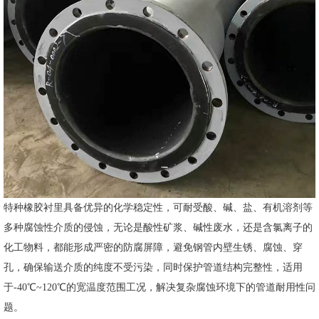
特种橡胶衬里具备优异的化学稳定性，可耐受酸、碱、盐、有机溶剂等
多种腐蚀性介质的侵蚀，无论是酸性矿浆、碱性废水，还是含氯离子的
化工物料，都能形成严密的防腐屏障，避免钢管内壁生锈、腐蚀、穿
孔，确保输送介质的纯度不受污染，同时保护管道结构完整性，适用
于-40℃~120℃的宽温度范围工况，解决复杂腐蚀环境下的管道耐用性问
题。