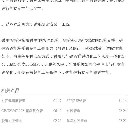
度的管道形变，避免因热胀冷缩或地基沉降导致的管道开裂，提升系统
运行的稳定性与安全性。
5. 结构稳定可靠：适配复杂安装与工况
采用“钢管+橡胶衬里”的复合结构，钢管外层提供强劲的结构支撑，确
保管道能承受较高的工作压力（可达1.6MPa）与外部载荷，适配埋地、
架空、弯曲等多种安装方式；衬胶层与钢管通过硫化工艺实现一体化结
合，粘结强度≥3.5MPa，无脱落风险，可耐受频繁的启停冲击与介质流
速变化，即使在苛刻的工况条件下，仍能保持稳定的输送性能。
相关产品
衬四氟耐磨管道
01-17
3PE防腐钢管
11-14
GB/T28897-2021钢塑复合管
06-13
衬胶管道
02-24
脱硫衬胶管道
02-23
防腐衬胶管道
02-22