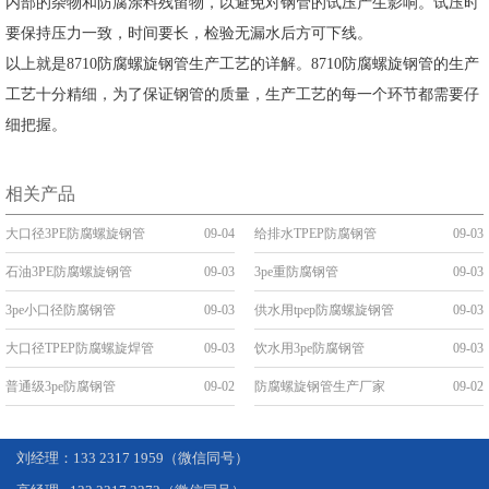
内部的杂物和防腐涂料残留物，以避免对钢管的试压产生影响。试压时
要保持压力一致，时间要长，检验无漏水后方可下线。
以上就是8710防腐螺旋钢管生产工艺的详解。8710防腐螺旋钢管的生产
工艺十分精细，为了保证钢管的质量，生产工艺的每一个环节都需要仔
细把握。
相关产品
大口径3PE防腐螺旋钢管
09-04
给排水TPEP防腐钢管
09-03
石油3PE防腐螺旋钢管
09-03
3pe重防腐钢管
09-03
3pe小口径防腐钢管
09-03
供水用tpep防腐螺旋钢管
09-03
大口径TPEP防腐螺旋焊管
09-03
饮水用3pe防腐钢管
09-03
普通级3pe防腐钢管
09-02
防腐螺旋钢管生产厂家
09-02
刘经理：133 2317 1959（微信同号）