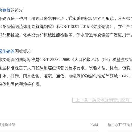
旋钢管
的简介
旋钢管是一种用于输送自来水的管道，通常采用螺旋钢管的形式，具有强度
-1997《钢管输送流体用螺旋缝钢管》和GB/T 3091-2015《焊接钢管
和外形检验、化学成分和机械性能检验等。供水管道螺旋钢管广泛应用于
螺旋钢管
国标标准
旋钢管的国标标准是GB/T 23257-2009《大口径聚乙烯（PE）双壁波纹管道
些标准规定了大口径涂塑螺旋钢管的技术要求、试验方法、标志、包装、运输和贮
水、排污、雨水收集、灌溉、通信、电缆保护和煤气输送等领域；GB/T 19
液体和固体颗粒等介质。
上一条：防腐螺旋钢管供应商
腐螺旋钢管
09-04
给排水TPEP防