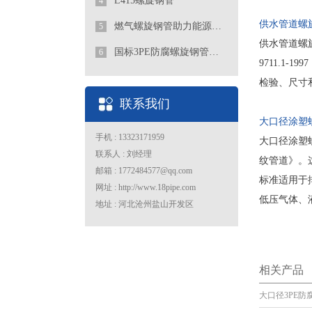
L415螺旋钢管
4
供水管道螺
燃气螺旋钢管助力能源行业发展
5
供水管道螺
国标3PE防腐螺旋钢管厂家
6
9711.1
检验、尺寸
联系我们
大口径涂塑
手机 : 13323171959
大口径涂塑螺
联系人 : 刘经理
纹管道》。这
邮箱 : 1772484577@qq.com
标准适用于排
网址 : http://www.18pipe.com
低压气体、
地址 : 河北沧州盐山开发区
相关产品
大口径3PE防