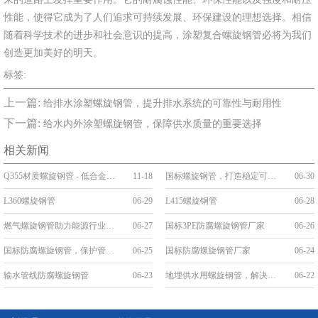
性能，使得它成为了人们追求可持续发展、环保建设的理想选择。相信
随着科学技术的进步和社会意识的提高，涂塑复合螺旋钢管必将为我们
创造更加美好的明天。
标签:
上一篇:
给排水涂塑螺旋钢管，提升排水系统的可靠性与耐用性
下一篇:
给水内外涂塑螺旋钢管，保障供水质量的重要选择
相关新闻
Q355材质螺旋钢管 - 低合金高强度工程优选管道
11-18
国标螺旋钢管，打造稳定可靠的管道工程
06-30
L360螺旋钢管
06-29
L415螺旋钢管
06-28
燃气螺旋钢管助力能源行业发展
06-27
国标3PE防腐螺旋钢管厂家
06-26
国标防腐螺旋钢管，保护管道安全，延长使用寿命
06-25
国标防腐螺旋钢管厂家
06-24
输水管线防腐螺旋钢管
06-23
地埋供水用螺旋钢管，解决城市供水难题
06-22