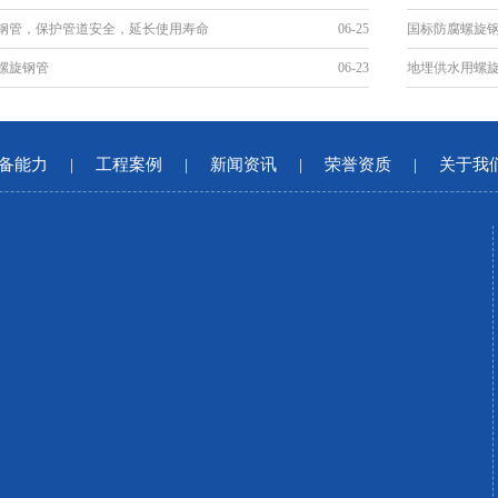
钢管，保护管道安全，延长使用寿命
06-25
国标防腐螺旋
螺旋钢管
06-23
地埋供水用螺
备能力
|
工程案例
|
新闻资讯
|
荣誉资质
|
关于我