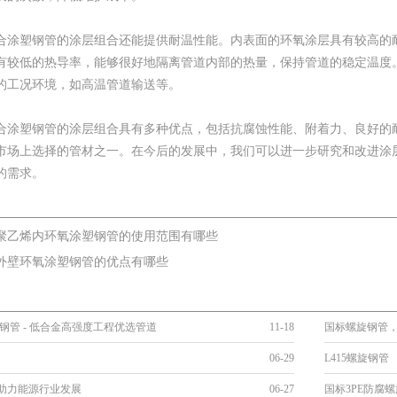
合涂塑钢管的涂层组合还能提供耐温性能。内表面的环氧涂层具有较高的
有较低的热导率，能够很好地隔离管道内部的热量，保持管道的稳定温度
的工况环境，如高温管道输送等。
合涂塑钢管的涂层组合具有多种优点，包括抗腐蚀性能、附着力、良好的
市场上选择的管材之一。在今后的发展中，我们可以进一步研究和改进涂
的需求。
聚乙烯内环氧涂塑钢管的使用范围有哪些
外壁环氧涂塑钢管的优点有哪些
旋钢管 - 低合金高强度工程优选管道
11-18
国标螺旋钢管
06-29
L415螺旋钢管
助力能源行业发展
06-27
国标3PE防腐