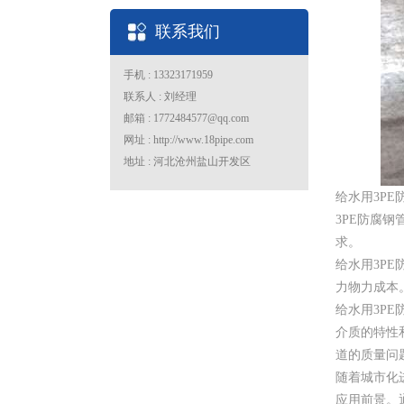
联系我们
手机 : 13323171959
联系人 : 刘经理
邮箱 : 1772484577@qq.com
网址 : http://www.18pipe.com
地址 : 河北沧州盐山开发区
给水用3P
3PE防腐
求。
给水用3P
力物力成本
给水用3P
介质的特性
道的质量问
随着城市化
应用前景。