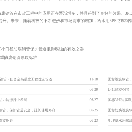
E防腐钢管在市政工程中的应用正在逐渐增多，并且得到了良好的效果。3P
提升。未来，随着科技的不断进步和市场需求的增加，给水用3PE防腐钢
PE小口径防腐钢管保护管道抵御腐蚀的有效之选
pe重防腐钢管厚度标准
旋钢管 - 低合金高强度工程优选管道
11-18
国标螺旋钢管
06-29
L415螺旋钢管
助力能源行业发展
06-27
国标3PE防腐
钢管，保护管道安全，延长使用寿命
06-25
国标防腐螺旋
螺旋钢管
06-23
地埋供水用螺