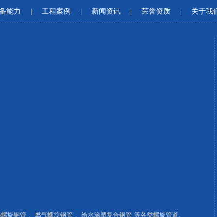
备能力
|
工程案例
|
新闻资讯
|
荣誉资质
|
关于我
15螺旋钢管
、
燃气螺旋钢管
、
给水涂塑复合钢管
等各类螺旋管道。