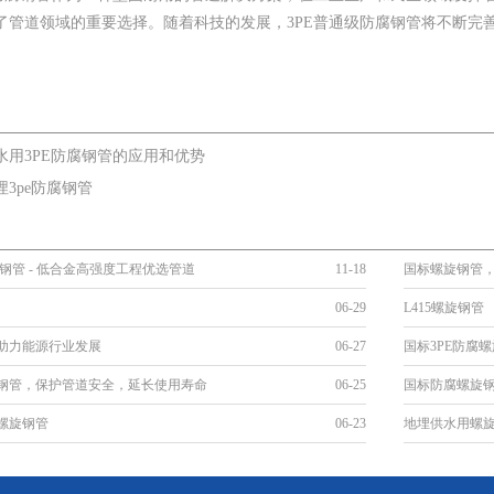
了管道领域的重要选择。随着科技的发展，3PE普通级防腐钢管将不断完
水用3PE防腐钢管的应用和优势
埋3pe防腐钢管
旋钢管 - 低合金高强度工程优选管道
11-18
国标螺旋钢管
06-29
L415螺旋钢管
助力能源行业发展
06-27
国标3PE防腐
钢管，保护管道安全，延长使用寿命
06-25
国标防腐螺旋
螺旋钢管
06-23
地埋供水用螺