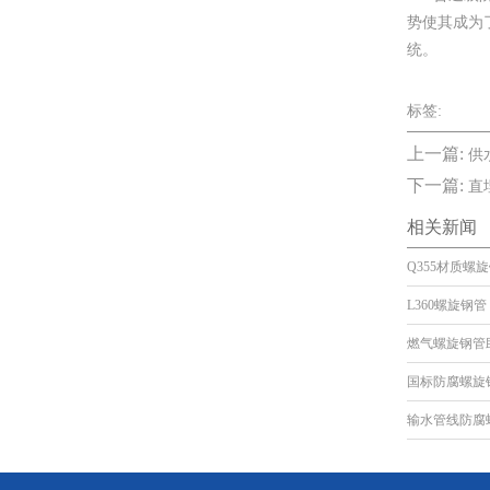
势使其成为
统。
标签:
上一篇:
供
下一篇:
直
相关新闻
Q355材质螺
L360螺旋钢管
燃气螺旋钢管
国标防腐螺旋
输水管线防腐