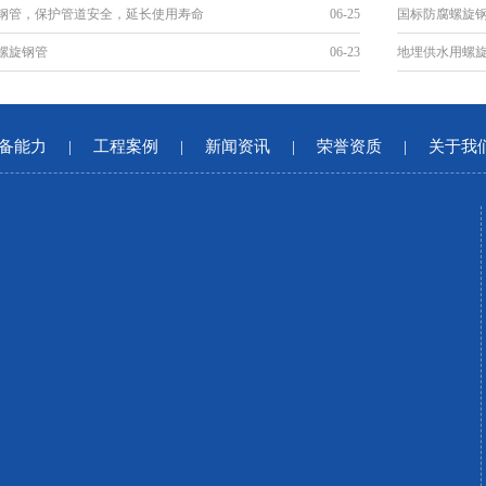
钢管，保护管道安全，延长使用寿命
06-25
国标防腐螺旋
螺旋钢管
06-23
地埋供水用螺
备能力
|
工程案例
|
新闻资讯
|
荣誉资质
|
关于我