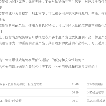
旋钢管内置防腐膜，无毒无味，不会对输送物品产生污染，对环境没有任
便
旋钢管成品质量稳定，加工方便，可以根据用户需求进行裁剪、弯曲、连
命长
旋钢管具有耐久性、使用寿命长的特点，可以节约大量的维护成本和换代
利
上，国标防腐螺旋钢管可以根据客户要求生产出任意长度的产品，并且产
旋钢管作为一种重要的管道产品，具有着多种优越的产品特点，可以适用
然气管道用螺旋钢管在天然气运输中的优势和安全性如何？
然气专用螺旋钢管在天然气供应工程中的使用要求和标准是怎样的？
旋钢管 - 低合金高强度工程优选管道
11-18
国标螺旋钢管
06-29
L415螺旋钢管
助力能源行业发展
06-27
国标3PE防腐