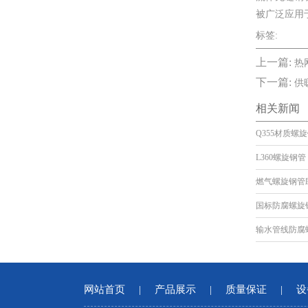
被广泛应用
标签:
上一篇:
热
下一篇:
供
相关新闻
Q355材质螺
L360螺旋钢管
燃气螺旋钢管
国标防腐螺旋
输水管线防腐
网站首页
|
产品展示
|
质量保证
|
设