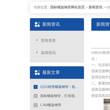
当前位置 :
国标螺旋钢管网站首页
>
新闻资讯
>
G
新闻资讯
新闻资
荣誉资质
新闻资讯
GB816
点：
一、抗压和
流体无缝钢
最新文章
使用过程中
二、耐腐蚀
Q355材质螺旋钢管 - 低合金高强度工程优选管道
1
流体无缝钢
效提高其抗
国标螺旋钢管，打造稳定可靠的管道工程
2
L360螺旋钢管
3