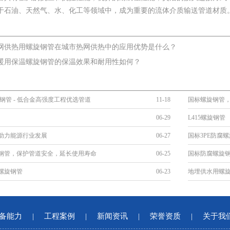
于石油、天然气、水、化工等领域中，成为重要的流体介质输送管道材质
网供热用螺旋钢管在城市热网供热中的应用优势是什么？
暖用保温螺旋钢管的保温效果和耐用性如何？
旋钢管 - 低合金高强度工程优选管道
11-18
国标螺旋钢管
06-29
L415螺旋钢管
助力能源行业发展
06-27
国标3PE防腐
钢管，保护管道安全，延长使用寿命
06-25
国标防腐螺旋
螺旋钢管
06-23
地埋供水用螺
备能力
|
工程案例
|
新闻资讯
|
荣誉资质
|
关于我