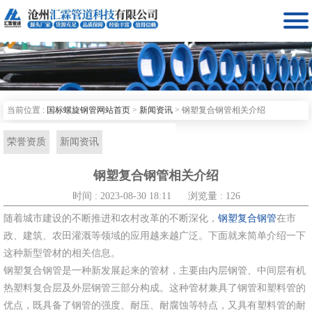

当前位置 :
国标螺旋钢管网站首页
>
新闻资讯
>
钢塑复合钢管相关介绍
荣誉资质
新闻资讯
钢塑复合钢管相关介绍
时间 : 2023-08-30 18:11
浏览量 : 126
随着城市建设的不断推进和农村改革的不断深化，
钢塑复合钢管
在市
政、建筑、农田灌溉等领域的应用越来越广泛。下面就来简单介绍一下
这种新型管材的相关信息。
钢塑复合钢管是一种新发展起来的管材，主要由内层钢管、中间层有机
热塑料复合层及外层钢管三部分构成。这种管材兼具了钢管和塑料管的
优点，既具备了钢管的强度、耐压、耐腐蚀等特点，又具有塑料管的耐