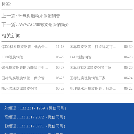
标签:
上一篇:
环氧树脂粉末涂塑钢管
下一篇:
AWWAC200螺旋钢管的简介
相关新闻
Q355材质螺旋钢管 - 低合金高强度工程优选管道
11-18
国标螺旋钢管，打造稳定可靠的管道工程
06-30
L360螺旋钢管
06-29
L415螺旋钢管
06-28
燃气螺旋钢管助力能源行业发展
06-27
国标3PE防腐螺旋钢管厂家
06-26
国标防腐螺旋钢管，保护管道安全，延长使用寿命
06-25
国标防腐螺旋钢管厂家
06-24
输水管线防腐螺旋钢管
06-23
地埋供水用螺旋钢管，解决城市供水难题
06-22
刘经理：133 2317 1959（微信同号）
高经理 : 133 2317 2372（微信同号）
赵经理 : 133 2317 3771（微信同号）