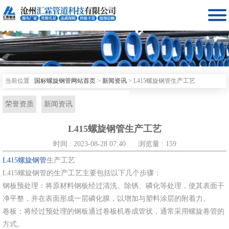

当前位置 :
国标螺旋钢管网站首页
>
新闻资讯
>
L415螺旋钢管生产工艺
荣誉资质
新闻资讯
L415螺旋钢管生产工艺
时间 : 2023-08-28 07:40
浏览量 : 159
L415螺旋钢管
生产工艺
L415螺旋钢管的生产工艺主要包括以下几个步骤：
钢板预处理：将原材料钢板经过清洗、除锈、磷化等处理，使其表面干
净平整，并在表面形成一层磷化膜，以增加与塑料涂层的附着力。
卷板：将经过预处理的钢板通过卷板机卷成管状，通常采用螺旋卷管的
方式。