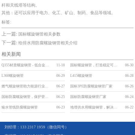
杆和天线塔等结构。
其他：还可以应用于电力、化工、矿山、制药、食品等领域。
标签:
上一篇:
国标螺旋钢管相关参数
下一篇:
给排水用防腐螺旋钢管相关介绍
相关新闻
Q355材质螺旋钢管 - 低合金高强度工程优选管道
11-18
国标螺旋钢管，打造稳定可靠的管道工程
06-30
L360螺旋钢管
06-29
L415螺旋钢管
06-28
燃气螺旋钢管助力能源行业发展
06-27
国标3PE防腐螺旋钢管厂家
06-26
国标防腐螺旋钢管，保护管道安全，延长使用寿命
06-25
国标防腐螺旋钢管厂家
06-24
输水管线防腐螺旋钢管
06-23
地埋供水用螺旋钢管，解决城市供水难题
06-22
刘经理：133 2317 1959（微信同号）