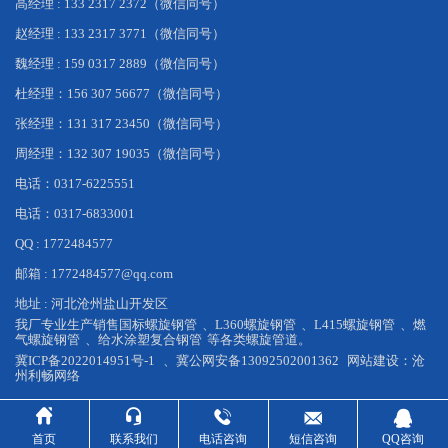
高经理 : 133 2317 2372（微信同号）
赵经理 : 133 2317 3771（微信同号）
魏经理 : 159 0317 2889（微信同号）
杜经理：156 307 56677（微信同号）
张经理：131 317 23450（微信同号）
周经理：132 307 19035（微信同号）
电话：0317-6225551
电话：0317-6833001
QQ : 1772484577
邮箱 : 1772484577@qq.com
地址 : 河北沧州盐山开发区
我厂专业生产销售
国标螺旋钢管
、
L360螺旋钢管
、
L415螺旋钢管
、
燃
气螺旋钢管
、
给水涂塑复合钢管
等各类螺旋管道。
冀ICP备2022014951号-1
、
冀公网安备13092502001362
网站建设：
沧
州利畅网络





首页
联系我们
电话咨询
短信咨询
QQ咨询